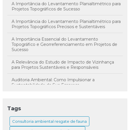
A Importância do Levantamento Planialtimétrico para
Projetos Topográficos de Sucesso
A Importância do Levantamento Planialtimétrico para
Projetos Topográficos Precisos e Sustentáveis
A Importância Essencial do Levantamento
Topográfico e Georreferenciamento em Projetos de
Sucesso
A Relevância do Estudo de Impacto de Vizinhança
para Projetos Sustentáveis e Responsáveis
Auditoria Ambiental: Como Impulsionar a
Sustentabilidade da Sua Empresa
Como Criar um Plano de Monitoramento de Fauna
Eficaz
Tags
Como Elaborar um Orçamento para Estudo de
Impacto de Vizinhança Eficiente
Consultoria ambiental resgate de fauna