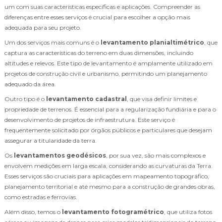
um com suas características específicas e aplicações. Compreender as
diferenças entre esses serviços é crucial para escolher a opção mais
adequada para seu projeto.
Um dos serviços mais comuns é o
levantamento planialtimétrico
, que
captura as características do terreno em duas dimensões, incluindo
altitudes e relevos. Este tipo de levantamento é amplamente utilizado em
projetos de construção civil e urbanismo, permitindo um planejamento
adequado da área.
Outro tipo é o
levantamento cadastral
, que visa definir limites e
propriedade de terrenos. É essencial para a regularização fundiária e para o
desenvolvimento de projetos de infraestrutura. Este serviço é
frequentemente solicitado por órgãos públicos e particulares que desejam
assegurar a titularidade da terra.
Os
levantamentos geodésicos
, por sua vez, são mais complexos e
envolvem medições em larga escala, considerando as curvaturas da Terra.
Esses serviços são cruciais para aplicações em mapeamento topográfico,
planejamento territorial e até mesmo para a construção de grandes obras,
como estradas e ferrovias.
Além disso, temos o
levantamento fotogramétrico
, que utiliza fotos