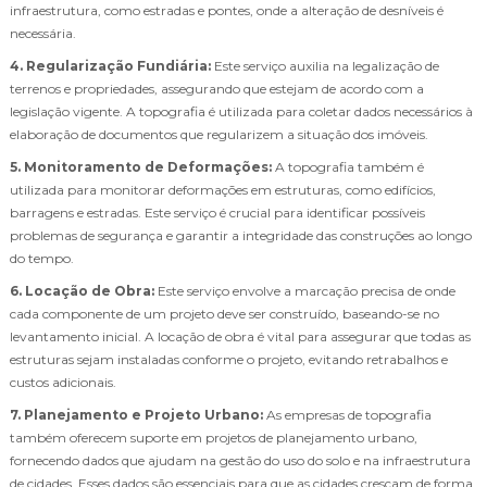
infraestrutura, como estradas e pontes, onde a alteração de desníveis é
necessária.
4. Regularização Fundiária:
Este serviço auxilia na legalização de
terrenos e propriedades, assegurando que estejam de acordo com a
legislação vigente. A topografia é utilizada para coletar dados necessários à
elaboração de documentos que regularizem a situação dos imóveis.
5. Monitoramento de Deformações:
A topografia também é
utilizada para monitorar deformações em estruturas, como edifícios,
barragens e estradas. Este serviço é crucial para identificar possíveis
problemas de segurança e garantir a integridade das construções ao longo
do tempo.
6. Locação de Obra:
Este serviço envolve a marcação precisa de onde
cada componente de um projeto deve ser construído, baseando-se no
levantamento inicial. A locação de obra é vital para assegurar que todas as
estruturas sejam instaladas conforme o projeto, evitando retrabalhos e
custos adicionais.
7. Planejamento e Projeto Urbano:
As empresas de topografia
também oferecem suporte em projetos de planejamento urbano,
fornecendo dados que ajudam na gestão do uso do solo e na infraestrutura
de cidades. Esses dados são essenciais para que as cidades cresçam de forma