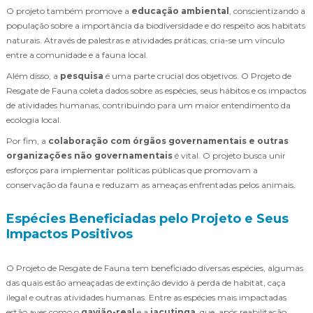
O projeto também promove a
educação ambiental
, conscientizando a
população sobre a importância da biodiversidade e do respeito aos habitats
naturais. Através de palestras e atividades práticas, cria-se um vínculo
entre a comunidade e a fauna local.
Além disso, a
pesquisa
é uma parte crucial dos objetivos. O Projeto de
Resgate de Fauna coleta dados sobre as espécies, seus hábitos e os impactos
de atividades humanas, contribuindo para um maior entendimento da
ecologia local.
Por fim, a
colaboração com órgãos governamentais e outras
organizações não governamentais
é vital. O projeto busca unir
esforços para implementar políticas públicas que promovam a
conservação da fauna e reduzam as ameaças enfrentadas pelos animais.
Espécies Beneficiadas pelo Projeto e Seus
Impactos Positivos
O Projeto de Resgate de Fauna tem beneficiado diversas espécies, algumas
das quais estão ameaçadas de extinção devido à perda de habitat, caça
ilegal e outras atividades humanas. Entre as espécies mais impactadas
estão aves como o
gavião-real
e a
jacutinga
, que, após reabilitação,