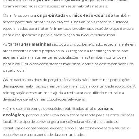
foram reintegradas com sucesso em seus habitats naturais.
Mamíferos como a
onça-pintada
e o
mico-leão-dourado
também
fazem parte das iniciativas do projeto. Esses animais recebem cuidados
especializados para tratar ferimentos e problemas de saúde, o que é crucial
para a recuperação e para a preservação da biodiversidade local.
As
tartarugas marinhas
são outro grupo beneficiado, especialmente em
áreas costeiras onde o projeto atua. O resgate e a reabilitação delas não
apenas ajudam a aumentar as populações, mas também contribuem
para o equilíbrio dos ecossistemas marinhos, onde elas desempenham um
papel crucial.
Os impactos positivos do projeto são visíveis não apenas nas populações
das espécies reabilitadas, mas também em toda a comunidade ecológica. A
reintegração desses animais ajuda a restaurar o equilíbrio natural e a
diversidade genética nas populações selvagens.
Além disso, a presença de espécies reabilitadas atrai o
turismo
ecológico
, promovendo uma nova fonte de renda para as comunidades
locais. Este tipo de turismo gera consciência ambiental e apoio às
iniciativas de conservação, evidenciando a interconexão entre a fauna, o
ecoturismo e a prosperidade das comunidades.